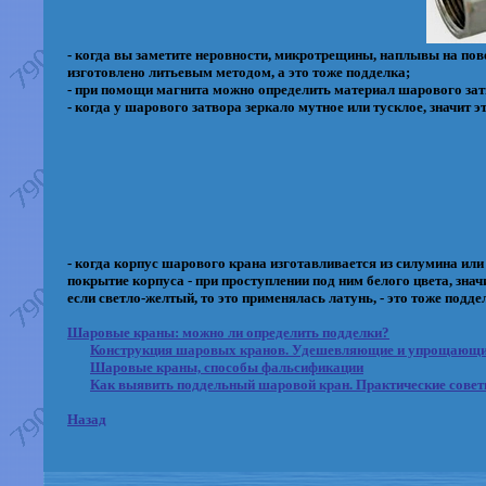
- когда вы заметите неровности, микротрещины, наплывы на пове
изготовлено литьевым методом, а это тоже подделка;
- при помощи магнита можно определить материал шарового затво
- когда у шарового затвора зеркало мутное или тусклое, значит э
- когда корпус шарового крана изготавливается из силумина или
покрытие корпуса - при проступлении под ним белого цвета, знач
если светло-желтый, то это применялась латунь, - это тоже подде
Шаровые краны: можно ли определить подделки?
Конструкция шаровых кранов. Удешевляющие и упрощающи
Шаровые краны, способы фальсификации
Как выявить поддельный шаровой кран. Практические сове
Назад